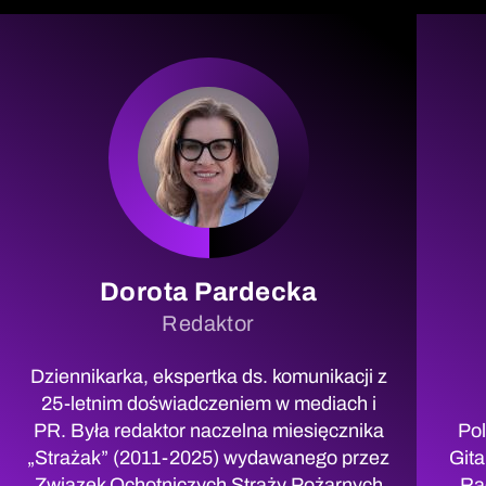
Dorota Pardecka
Redaktor
Dziennikarka, ekspertka ds. komunikacji z
25-letnim doświadczeniem w mediach i
PR. Była redaktor naczelna miesięcznika
Pol
„Strażak” (2011-2025) wydawanego przez
Gita
Związek Ochotniczych Straży Pożarnych
Ra